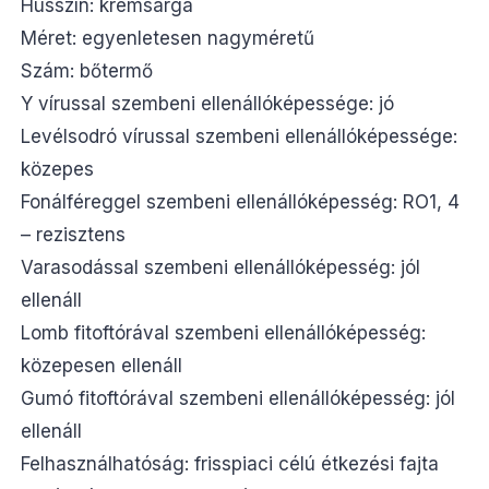
Hússzín: krémsárga
Méret: egyenletesen nagyméretű
Szám: bőtermő
Y vírussal szembeni ellenállóképessége: jó
Levélsodró vírussal szembeni ellenállóképessége:
közepes
Fonálféreggel szembeni ellenállóképesség: RO1, 4
– rezisztens
Varasodással szembeni ellenállóképesség: jól
ellenáll
Lomb fitoftórával szembeni ellenállóképesség:
közepesen ellenáll
Gumó fitoftórával szembeni ellenállóképesség: jól
ellenáll
Felhasználhatóság: frisspiaci célú étkezési fajta