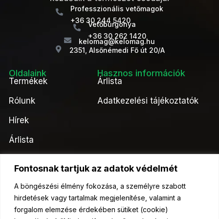
Professzionális vetőmagok
+36 30 244 5420
Vetőburgonya
+36 30 262 1420
kelomag@kelomag.hu
2351, Alsőnémedi Fő út 20/A
Oldalaink
Hasznos információk
Termékek
Árlista
Rólunk
Adatkezelési tájékoztatók
Hírek
Árlista
Kapcsolat
Fontosnak tartjuk az adatok védelmét
Kérjen ajánlatot tőlünk!
A böngészési élmény fokozása, a személyre szabott
hirdetések vagy tartalmak megjelenítése, valamint a
Ajánlatkérés
forgalom elemzése érdekében sütiket (cookie)