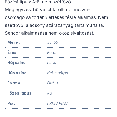
Főzési típus: A-B, nem szétfővő
Megjegyzés: hűtve jól tárolható, mosva-
csomagolva történő értékesítésre alkalmas. Nem
szétfővő, alacsony szárazanyag tartalmú fajta.
Sencor alkalmazása nem okoz elváltozást.
Méret
35-55
Érés
Korai
Héj színe
Piros
Hús színe
Krém sárga
Forma
Ovális
Főzési típus
AB
Piac
FRISS PIAC