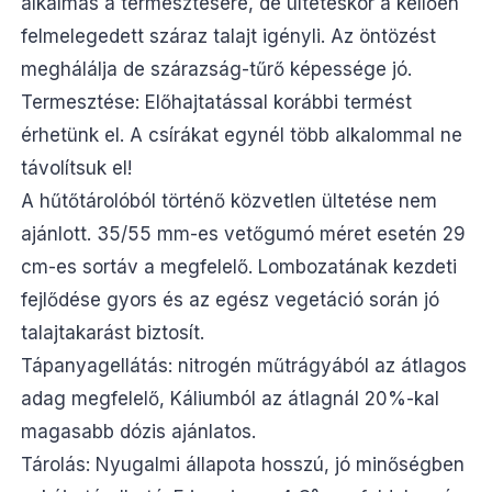
alkalmas a termesztésére, de ültetéskor a kellően
felmelegedett száraz talajt igényli. Az öntözést
meghálálja de szárazság-tűrő képessége jó.
Termesztése: Előhajtatással korábbi termést
érhetünk el. A csírákat egynél több alkalommal ne
távolítsuk el!
A hűtőtárolóból történő közvetlen ültetése nem
ajánlott. 35/55 mm-es vetőgumó méret esetén 29
cm-es sortáv a megfelelő. Lombozatának kezdeti
fejlődése gyors és az egész vegetáció során jó
talajtakarást biztosít.
Tápanyagellátás: nitrogén műtrágyából az átlagos
adag megfelelő, Káliumból az átlagnál 20%-kal
magasabb dózis ajánlatos.
Tárolás: Nyugalmi állapota hosszú, jó minőségben