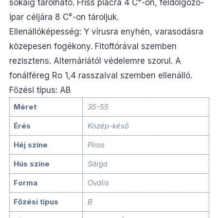
sokáig tárolható. Friss piacra 4 C°-on, feldolgozó-
ipar céljára 8 C°-on tároljuk.
Ellenállóképesség: Y vírusra enyhén, varasodásra
közepesen fogékony. Fitoftórával szemben
rezisztens. Alternáriától védelemre szorul. A
fonálféreg Ro 1,4 rasszaival szemben ellenálló.
Főzési típus: AB
Méret
35-55
Érés
Közép-késő
Héj színe
Piros
Hús színe
Sárga
Forma
Ovális
Főzési típus
B