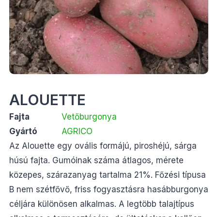
ALOUETTE
Fajta
Vetőburgonya
Gyártó
AGRICO
Az Alouette egy ovális formájú, piroshéjú, sárga
húsú fajta. Gumóinak száma átlagos, mérete
közepes, szárazanyag tartalma 21%. Főzési típusa
B nem szétfővő, friss fogyasztásra hasábburgonya
céljára különösen alkalmas. A legtöbb talajtípus