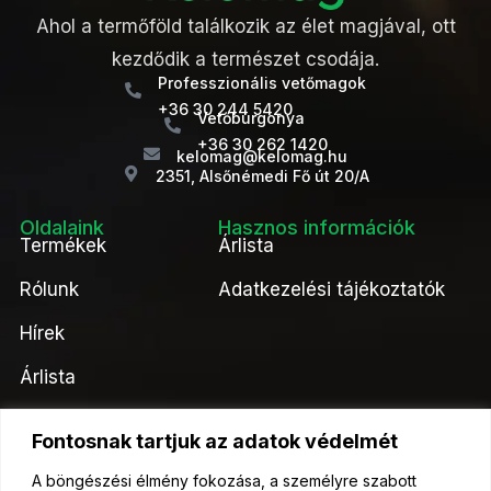
Ahol a termőföld találkozik az élet magjával, ott
kezdődik a természet csodája.
Professzionális vetőmagok
+36 30 244 5420
Vetőburgonya
+36 30 262 1420
kelomag@kelomag.hu
2351, Alsőnémedi Fő út 20/A
Oldalaink
Hasznos információk
Termékek
Árlista
Rólunk
Adatkezelési tájékoztatók
Hírek
Árlista
Kapcsolat
Fontosnak tartjuk az adatok védelmét
Kérjen ajánlatot tőlünk!
A böngészési élmény fokozása, a személyre szabott