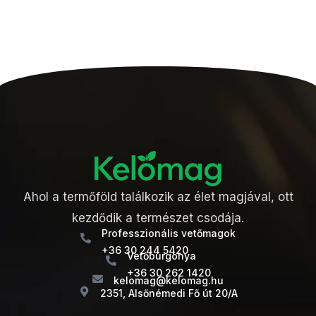
Ahol a termőföld találkozik az élet magjával, ott
kezdődik a természet csodája.
Professzionális vetőmagok
+36 30 244 5420
Vetőburgonya
+36 30 262 1420
kelomag@kelomag.hu
2351, Alsőnémedi Fő út 20/A