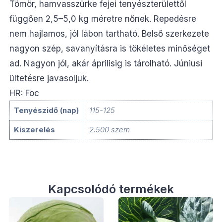
Tömör, hamvasszürke fejei tenyészterülettől
függően 2,5–5,0 kg méretre nőnek. Repedésre
nem hajlamos, jól lábon tartható. Belső szerkezete
nagyon szép, savanyításra is tökéletes minőséget
ad. Nagyon jól, akár áprilisig is tárolható. Júniusi
ültetésre javasoljuk.
HR: Foc
Tenyészidő (nap)
115-125
Kiszerelés
2.500 szem
Kapcsolódó termékek