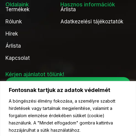
Oldalaink
Hasznos információk
Termékek
Árlista
Rólunk
Adatkezelési tájékoztatók
Hírek
Árlista
Kapcsolat
Kérjen ajánlatot tőlünk!
Ajánlatkérés
Fontosnak tartjuk az adatok védelmét
A böngészési élmény fokozása, a személyre szabott
hirdetések vagy tartalmak megjelenítése, valamint a
forgalom elemzése érdekében sütiket (cookie)
© 2023 Kelőmag Kft- Minden jog fenntartva.
használunk. A "Mindet elfogadom" gombra kattintva
hozzájárulhat a sütik használatához.