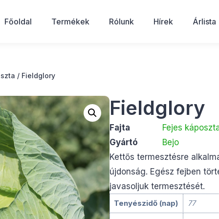
Főoldal
Termékek
Rólunk
Hírek
Árlista
oszta
/ Fieldglory
Fieldglory
Fajta
Fejes káposzt
Gyártó
Bejo
Kettős termesztésre alkalma
újdonság. Egész fejben tört
javasoljuk termesztését.
Tenyészidő (nap)
77