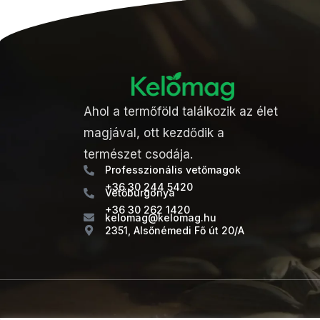
Ahol a termőföld találkozik az élet
magjával, ott kezdődik a
természet csodája.
Professzionális vetőmagok
+36 30 244 5420
Vetőburgonya
+36 30 262 1420
kelomag@kelomag.hu
2351, Alsőnémedi Fő út 20/A