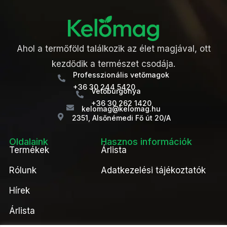
Ahol a termőföld találkozik az élet magjával, ott
kezdődik a természet csodája.
Professzionális vetőmagok
+36 30 244 5420
Vetőburgonya
+36 30 262 1420
kelomag@kelomag.hu
2351, Alsőnémedi Fő út 20/A
Oldalaink
Hasznos információk
Termékek
Árlista
Rólunk
Adatkezelési tájékoztatók
Hírek
Árlista