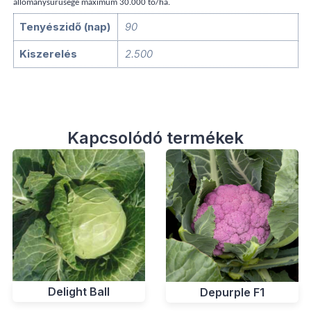
állománysűrűsége maximum 30.000 tő/ha.
Tenyészidő (nap)
90
Kiszerelés
2.500
Kapcsolódó termékek
Delight Ball
Depurple F1