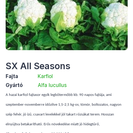
SX All Seasons
Fajta
Karfiol
Gyártó
Alfa lucullus
A hazai karfiol fajtasor egyik legbőtermőbb kb. 90 napos fajtája, ami
szeptember-novemberre időzítve 1,5-2,5 kg-os, tömör, boltozatos, nagyon
szép fehér, jó ízű, csavart levelekkel jól takart rózsákat terem. Hosszan
elnyújtva betakarítható. Erős növekedése miatt jó hidegtűrő,