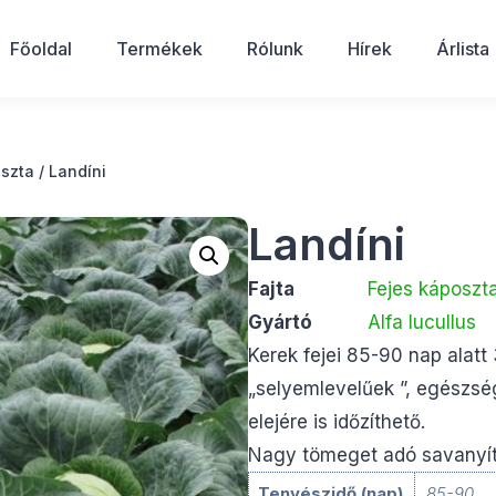
Főoldal
Termékek
Rólunk
Hírek
Árlista
oszta
/ Landíni
Landíni
Fajta
Fejes káposzt
Gyártó
Alfa lucullus
Kerek fejei 85-90 nap alatt
„selyemlevelűek ”, egészség
elejére is időzíthető.
Nagy tömeget adó savanyítá
Tenyészidő (nap)
85-90