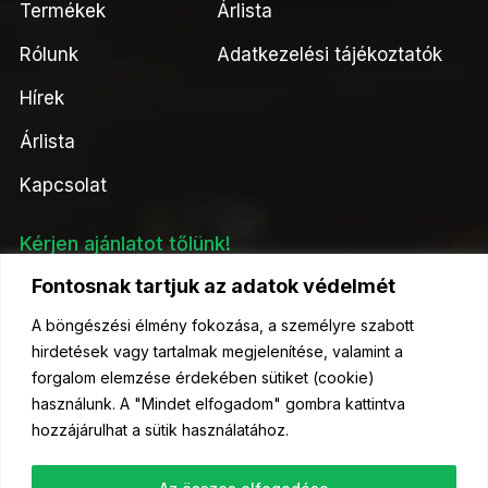
Termékek
Árlista
Rólunk
Adatkezelési tájékoztatók
Hírek
Árlista
Kapcsolat
Kérjen ajánlatot tőlünk!
Ajánlatkérés
Fontosnak tartjuk az adatok védelmét
A böngészési élmény fokozása, a személyre szabott
hirdetések vagy tartalmak megjelenítése, valamint a
forgalom elemzése érdekében sütiket (cookie)
használunk. A "Mindet elfogadom" gombra kattintva
© 2023 Kelőmag Kft- Minden jog fenntartva.
hozzájárulhat a sütik használatához.