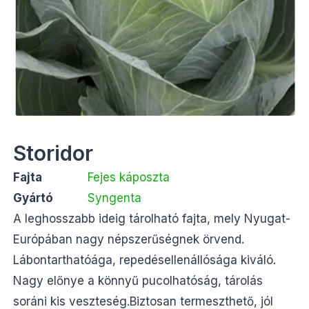
Storidor
Fajta
Fejes káposzta
Gyártó
Syngenta
A leghosszabb ideig tárolható fajta, mely Nyugat-
Európában nagy népszerűségnek örvend.
Lábontarthatóága, repedésellenállósága kiváló.
Nagy előnye a könnyű pucolhatóság, tárolás
soráni kis veszteség.Biztosan termeszthető, jól