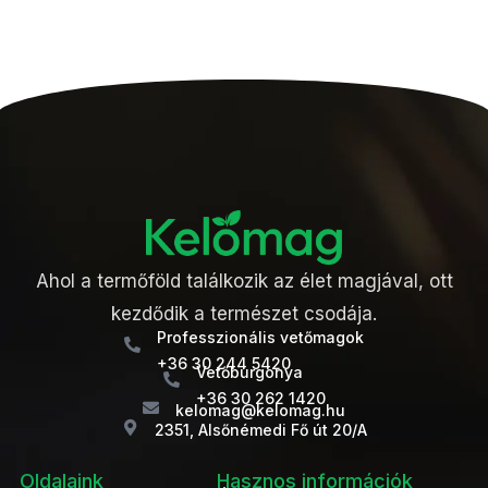
Ahol a termőföld találkozik az élet magjával, ott
kezdődik a természet csodája.
Professzionális vetőmagok
+36 30 244 5420
Vetőburgonya
+36 30 262 1420
kelomag@kelomag.hu
2351, Alsőnémedi Fő út 20/A
Oldalaink
Hasznos információk