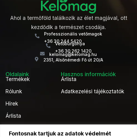
Ahol a termőföld találkozik az élet magjával, ott
kezdődik a természet csodája.
Professzionális vetőmagok
+36 30 244 5420
Vetőburgonya
+36 30 262 1420
kelomag@kelomag.hu
2351, Alsőnémedi Fő út 20/A
Oldalaink
Hasznos információk
Termékek
Árlista
Rólunk
Adatkezelési tájékoztatók
Hírek
Árlista
Kapcsolat
Fontosnak tartjuk az adatok védelmét