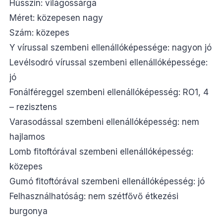
Hússzín: világossárga
Méret: közepesen nagy
Szám: közepes
Y vírussal szembeni ellenállóképessége: nagyon jó
Levélsodró vírussal szembeni ellenállóképessége:
jó
Fonálféreggel szembeni ellenállóképesség: RO1, 4
– rezisztens
Varasodással szembeni ellenállóképesség: nem
hajlamos
Lomb fitoftórával szembeni ellenállóképesség:
közepes
Gumó fitoftórával szembeni ellenállóképesség: jó
Felhasználhatóság: nem szétfővő étkezési
burgonya