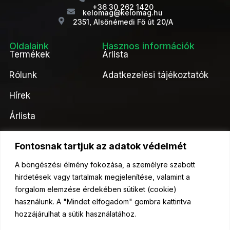
+36 30 262 1420
kelomag@kelomag.hu
2351, Alsőnémedi Fő út 20/A
Oldalaink
Hasznos információk
Termékek
Árlista
Rólunk
Adatkezelési tájékoztatók
Hírek
Árlista
Kapcsolat
Fontosnak tartjuk az adatok védelmét
Kérjen ajánlatot tőlünk!
A böngészési élmény fokozása, a személyre szabott
hirdetések vagy tartalmak megjelenítése, valamint a
Ajánlatkérés
forgalom elemzése érdekében sütiket (cookie)
használunk. A "Mindet elfogadom" gombra kattintva
hozzájárulhat a sütik használatához.