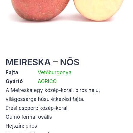
MEIRESKA – NÖS
Fajta
Vetőburgonya
Gyártó
AGRICO
A Meireska egy közép-korai, piros héjú,
világossárga húsú étkezési fajta.
Érési csoport: közép-korai
Gumó forma: ovális
Héjszín: piros