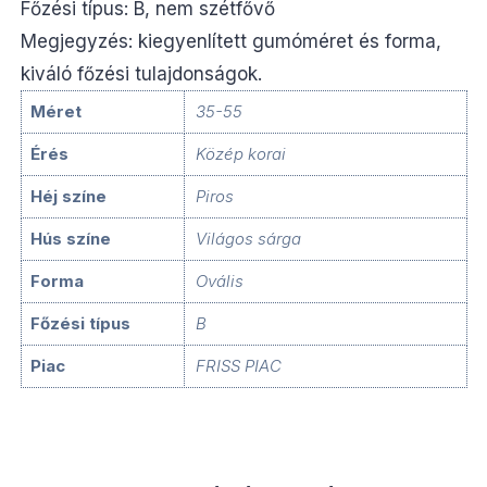
Főzési típus: B, nem szétfővő
Megjegyzés: kiegyenlített gumóméret és forma,
kiváló főzési tulajdonságok.
Méret
35-55
Érés
Közép korai
Héj színe
Piros
Hús színe
Világos sárga
Forma
Ovális
Főzési típus
B
Piac
FRISS PIAC