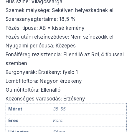
Hús színe: Világossárga
Szemek mélysége: Sekélyen helyezkednek el
Szárazanyagtartalma: 18,5 %
Főzési típusa: AB = kissé kemény
Főzés utáni elszíneződése: Nem színeződik el
Nyugalmi periódusa: Közepes
Fonálféreg rezisztencia: Ellenálló az Ro1,4 típussal
szemben
Burgonyarák: Érzékeny: fysio 1
Lombfitoftóra: Nagyon érzékeny
Gumófitoftóra: Ellenálló
Közönséges varasodás: Érzékeny
Méret
35-55
Érés
Korai
Héj színe
Sárga