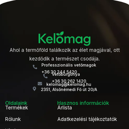
Ahol a termőföld találkozik az élet magjával, ott
kezdődik a természet csodája.
Professzionális vetőmagok
+36 30 244 5420
Vetőburgonya
+36 30 262 1420
kelomag@kelomag.hu
2351, Alsőnémedi Fő út 20/A
Oldalaink
Hasznos információk
Termékek
Árlista
Rólunk
Adatkezelési tájékoztatók