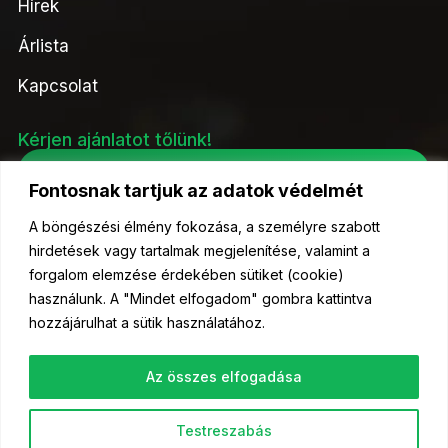
Hírek
Árlista
Kapcsolat
Kérjen ajánlatot tőlünk!
Ajánlatkérés
Fontosnak tartjuk az adatok védelmét
A böngészési élmény fokozása, a személyre szabott
hirdetések vagy tartalmak megjelenítése, valamint a
forgalom elemzése érdekében sütiket (cookie)
© 2023 Kelőmag Kft- Minden jog fenntartva.
használunk. A "Mindet elfogadom" gombra kattintva
hozzájárulhat a sütik használatához.
Az összes elfogadása
Testreszabás