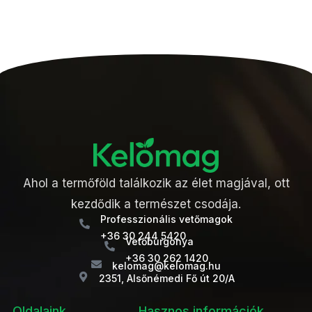
Ahol a termőföld találkozik az élet magjával, ott
kezdődik a természet csodája.
Professzionális vetőmagok
+36 30 244 5420
Vetőburgonya
+36 30 262 1420
kelomag@kelomag.hu
2351, Alsőnémedi Fő út 20/A
Oldalaink
Hasznos információk