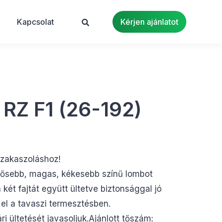
Kapcsolat
Kérjen ajánlatot
Z F1 (26-192)
szakaszoláshoz!
 erősebb, magas, kékesebb színű lombot
a két fajtát együtt ültetve biztonsággal jó
el a tavaszi termesztésben.
ri ültetését javasoljuk.Ajánlott tőszám: