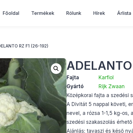
Főoldal
Termékek
Rólunk
Hírek
Árlista
DELANTO RZ F1 (26-192)
ADELANTO R
Fajta
Karfiol
Gyártó
Rijk Zwaan
Középkorai fajta a szedési 
A Divitát 5 nappal követi,
nevel, a rózsa 1-1,5 kg-os, 
szedési szakaszolás érhető 
Ajánlás: tavaszi és késő nyá