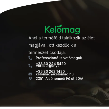
Ahol a termőföld találkozik az élet
magjával, ott kezdődik a
természet csodája.
Professzionális vetőmagok
+36 30 244 5420
Vetőburgonya
+36 30 262 1420
kelomag@kelomag.hu
2351, Alsőnémedi Fő út 20/A