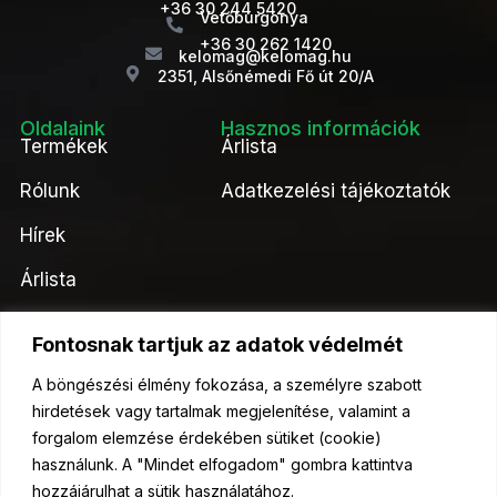
+36 30 244 5420
Vetőburgonya
+36 30 262 1420
kelomag@kelomag.hu
2351, Alsőnémedi Fő út 20/A
Oldalaink
Hasznos információk
Termékek
Árlista
Rólunk
Adatkezelési tájékoztatók
Hírek
Árlista
Kapcsolat
Fontosnak tartjuk az adatok védelmét
Kérjen ajánlatot tőlünk!
A böngészési élmény fokozása, a személyre szabott
hirdetések vagy tartalmak megjelenítése, valamint a
Ajánlatkérés
forgalom elemzése érdekében sütiket (cookie)
használunk. A "Mindet elfogadom" gombra kattintva
hozzájárulhat a sütik használatához.