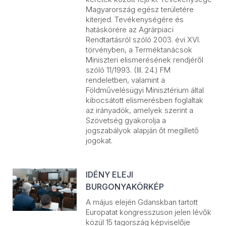
Magyarország egész területére
kiterjed. Tevékenységére és
hatáskörére az Agrárpiaci
Rendtartásról szóló 2003. évi XVI.
törvényben, a Terméktanácsok
Miniszteri elismerésének rendjéről
szóló 11/1993. (III. 24.) FM
rendeletben, valamint a
Földművelésügyi Minisztérium által
kibocsátott elismerésben foglaltak
az irányadók, amelyek szerint a
Szövetség gyakorolja a
jogszabályok alapján őt megillető
jogokat.
IDÉNY ELEJI
BURGONYAKÖRKÉP
A május elején Gdanskban tartott
Europatat kongresszuson jelen lévők
közül 15 tagország képviselője