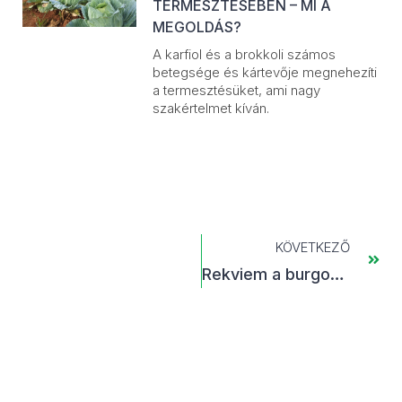
TERMESZTÉSÉBEN – MI A
MEGOLDÁS?
A karfiol és a brokkoli számos
betegsége és kártevője megnehezíti
a termesztésüket, ami nagy
szakértelmet kíván.
KÖVETKEZŐ
Rekviem a burgonyáért