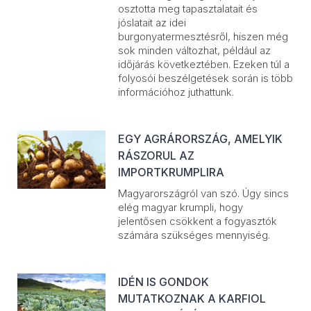
osztotta meg tapasztalatait és
jóslatait az idei
burgonyatermesztésről, hiszen még
sok minden változhat, például az
időjárás következtében. Ezeken túl a
folyosói beszélgetések során is több
információhoz juthattunk.
EGY AGRÁRORSZÁG, AMELYIK
RÁSZORUL AZ
IMPORTKRUMPLIRA
Magyarországról van szó. Úgy sincs
elég magyar krumpli, hogy
jelentősen csökkent a fogyasztók
számára szükséges mennyiség.
IDÉN IS GONDOK
MUTATKOZNAK A KARFIOL