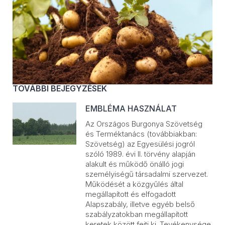
TOVÁBBI BEJEGYZÉSEK
EMBLÉMA HASZNÁLAT
Az Országos Burgonya Szövetség
és Terméktanács (továbbiakban:
Szövetség) az Egyesülési jogról
szóló 1989. évi II. törvény alapján
alakult és működő önálló jogi
személyiségű társadalmi szervezet.
Működését a közgyűlés által
megállapított és elfogadott
Alapszabály, illetve egyéb belső
szabályzatokban megállapított
keretek között fejti ki. Tevékenysége