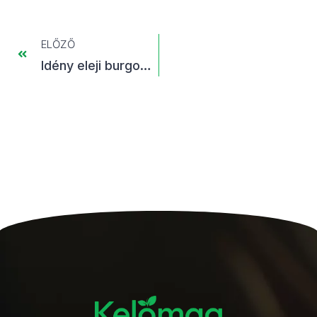
ELŐZŐ
Idény eleji burgonyakörkép