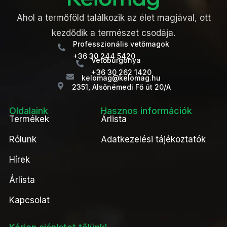
Ahol a termőföld találkozik az élet magjával, ott
kezdődik a természet csodája.
Professzionális vetőmagok
+36 30 244 5420
Vetőburgonya
+36 30 262 1420
kelomag@kelomag.hu
2351, Alsőnémedi Fő út 20/A
Oldalaink
Hasznos információk
Termékek
Árlista
Rólunk
Adatkezelési tájékoztatók
Hírek
Árlista
Kapcsolat