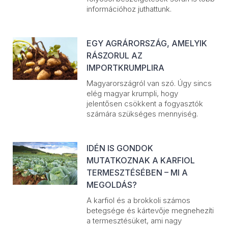
információhoz juthattunk.
EGY AGRÁRORSZÁG, AMELYIK
RÁSZORUL AZ
IMPORTKRUMPLIRA
Magyarországról van szó. Úgy sincs
elég magyar krumpli, hogy
jelentősen csökkent a fogyasztók
számára szükséges mennyiség.
IDÉN IS GONDOK
MUTATKOZNAK A KARFIOL
TERMESZTÉSÉBEN – MI A
MEGOLDÁS?
A karfiol és a brokkoli számos
betegsége és kártevője megnehezíti
a termesztésüket, ami nagy