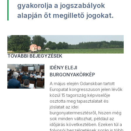
gyakorolja a jogszabályok
alapján őt megillető jogokat.
TOVÁBBI BEJEGYZÉSEK
IDÉNY ELEJI
BURGONYAKÖRKÉP
A május elején Gdanskban tartott
Europatat kongresszuson jelen lévők
közül 15 tagország képviselője
osztotta meg tapasztalatait és
jóslatait az idei
burgonyatermesztésről, hiszen még
sok minden változhat, például az
időjárás következtében. Ezeken túl a
folyosói beszélgetések során is több