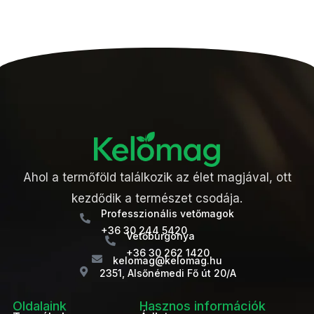
Ahol a termőföld találkozik az élet magjával, ott
kezdődik a természet csodája.
Professzionális vetőmagok
+36 30 244 5420
Vetőburgonya
+36 30 262 1420
kelomag@kelomag.hu
2351, Alsőnémedi Fő út 20/A
Oldalaink
Hasznos információk