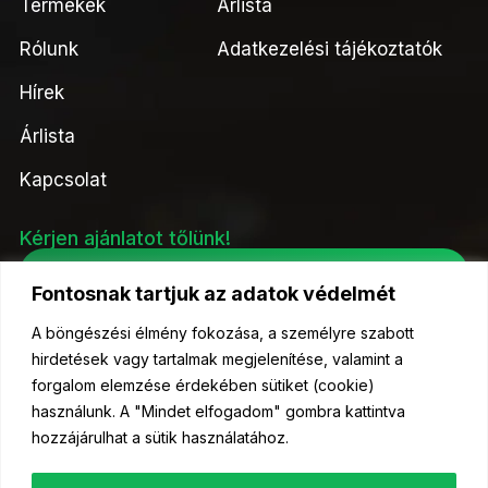
Termékek
Árlista
Rólunk
Adatkezelési tájékoztatók
Hírek
Árlista
Kapcsolat
Kérjen ajánlatot tőlünk!
Ajánlatkérés
Fontosnak tartjuk az adatok védelmét
A böngészési élmény fokozása, a személyre szabott
hirdetések vagy tartalmak megjelenítése, valamint a
forgalom elemzése érdekében sütiket (cookie)
© 2023 Kelőmag Kft- Minden jog fenntartva.
használunk. A "Mindet elfogadom" gombra kattintva
hozzájárulhat a sütik használatához.