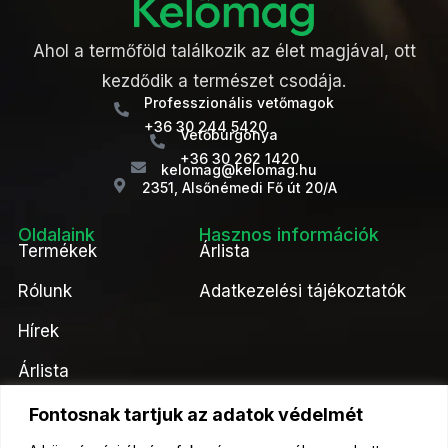
Ahol a termőföld találkozik az élet magjával, ott
kezdődik a természet csodája.
Professzionális vetőmagok
+36 30 244 5420
Vetőburgonya
+36 30 262 1420
kelomag@kelomag.hu
2351, Alsőnémedi Fő út 20/A
Oldalaink
Hasznos információk
Termékek
Árlista
Rólunk
Adatkezelési tájékoztatók
Hírek
Árlista
Kapcsolat
Fontosnak tartjuk az adatok védelmét