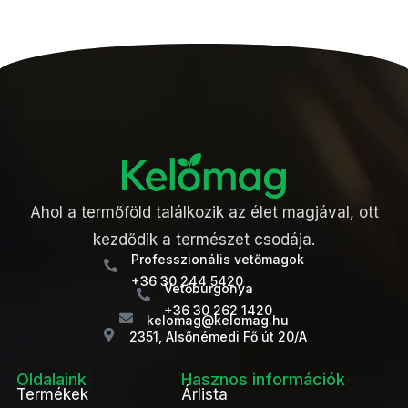
Ahol a termőföld találkozik az élet magjával, ott
kezdődik a természet csodája.
Professzionális vetőmagok
+36 30 244 5420
Vetőburgonya
+36 30 262 1420
kelomag@kelomag.hu
2351, Alsőnémedi Fő út 20/A
Oldalaink
Hasznos információk
Termékek
Árlista