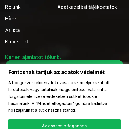
Rólunk
Adatkezelési tájékoztatók
Hírek
Árlista
Kapcsolat
Kérjen ajánlatot tőlünk!
Ajánlatkérés
Fontosnak tartjuk az adatok védelmét
A böngészési élmény fokozása, a személyre szabott
hirdetések vagy tartalmak megjelenítése, valamint a
forgalom elemzése érdekében sütiket (cookie)
© 2023 Kelőmag Kft- Minden jog fenntartva.
használunk. A "Mindet elfogadom" gombra kattintva
hozzájárulhat a sütik használatához.
Az összes elfogadása