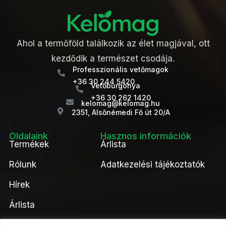
Ahol a termőföld találkozik az élet magjával, ott
kezdődik a természet csodája.
Professzionális vetőmagok
+36 30 244 5420
Vetőburgonya
+36 30 262 1420
kelomag@kelomag.hu
2351, Alsőnémedi Fő út 20/A
Oldalaink
Hasznos információk
Termékek
Árlista
Rólunk
Adatkezelési tájékoztatók
Hírek
Árlista
Kapcsolat