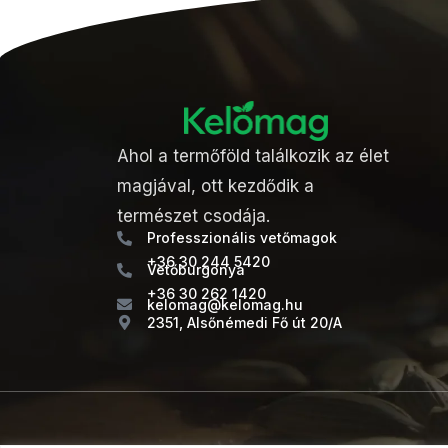
Ahol a termőföld találkozik az élet
magjával, ott kezdődik a
természet csodája.
Professzionális vetőmagok
+36 30 244 5420
Vetőburgonya
+36 30 262 1420
kelomag@kelomag.hu
2351, Alsőnémedi Fő út 20/A