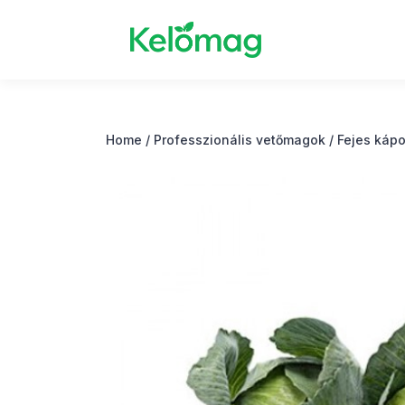
Home
/
Professzionális vetőmagok
/
Fejes káp