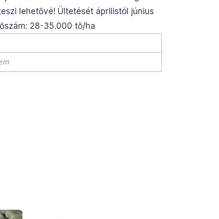
zi lehetővé! Ültetését áprilistól június
 tőszám: 28-35.000 tő/ha
zem