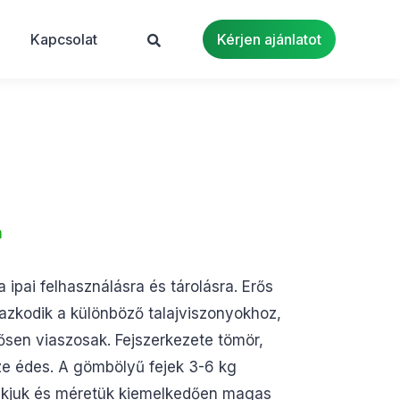
Kapcsolat
Kérjen ajánlatot
a
a
 ipai felhasználásra és tárolásra. Erős
azkodik a különböző talajviszonyokhoz,
rősen viaszosak. Fejszerkezete tömör,
 íze édes. A gömbölyű fejek 3-6 kg
lakjuk és méretük kiemelkedően magas