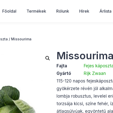
Főoldal
Termékek
Rólunk
Hírek
Árlista
oszta
/ Missourima
Missourim
Fajta
Fejes káposzt
Gyártó
Rijk Zwaan
115-120 napos fejeskáposzta
gyökérzete révén jól alkalm
lombja robusztus, levelei e
torzsája kicsi, színe fehér,
átlagsúlyúak, egyöntetű a