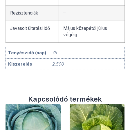
Rezisztenciák
–
Javasolt ültetési idő
Május közepétől július
végéig
Tenyészidő (nap)
75
Kiszerelés
2.500
Kapcsolódó termékek