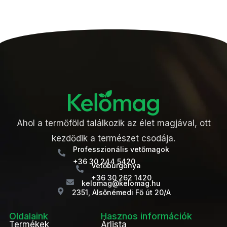
Ahol a termőföld találkozik az élet magjával, ott
kezdődik a természet csodája.
Professzionális vetőmagok
+36 30 244 5420
Vetőburgonya
+36 30 262 1420
kelomag@kelomag.hu
2351, Alsőnémedi Fő út 20/A
Oldalaink
Hasznos információk
Termékek
Árlista