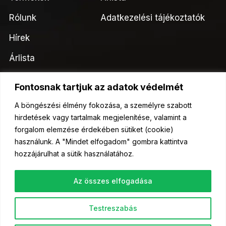
Rólunk
Adatkezelési tájékoztatók
Hírek
Árlista
Kapcsolat
Fontosnak tartjuk az adatok védelmét
Kérjen ajánlatot tőlünk!
A böngészési élmény fokozása, a személyre szabott
hirdetések vagy tartalmak megjelenítése, valamint a
Ajánlatkérés
forgalom elemzése érdekében sütiket (cookie)
használunk. A "Mindet elfogadom" gombra kattintva
hozzájárulhat a sütik használatához.
Az összes elfogadása
© 2023 Kelőmag Kft- Minden jog fenntartva.
Testreszabás