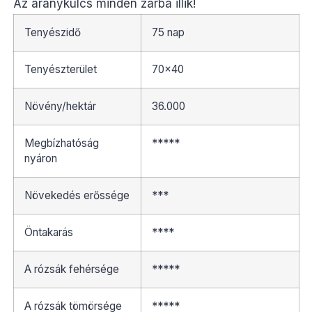
Az aranykulcs minden zárba illik!
Tenyészidő
75 nap
Tenyészterület
70×40
Növény/hektár
36.000
Megbízhatóság
*****
nyáron
Növekedés erőssége
***
Öntakarás
****
A rózsák fehérsége
*****
A rózsák tömörsége
*****