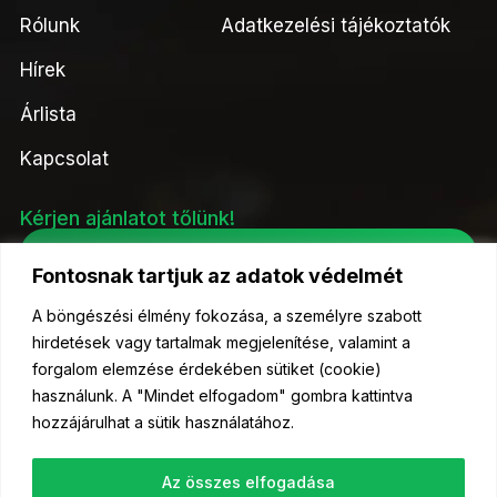
Rólunk
Adatkezelési tájékoztatók
Hírek
Árlista
Kapcsolat
Kérjen ajánlatot tőlünk!
Ajánlatkérés
Fontosnak tartjuk az adatok védelmét
A böngészési élmény fokozása, a személyre szabott
hirdetések vagy tartalmak megjelenítése, valamint a
forgalom elemzése érdekében sütiket (cookie)
© 2023 Kelőmag Kft- Minden jog fenntartva.
használunk. A "Mindet elfogadom" gombra kattintva
hozzájárulhat a sütik használatához.
Az összes elfogadása