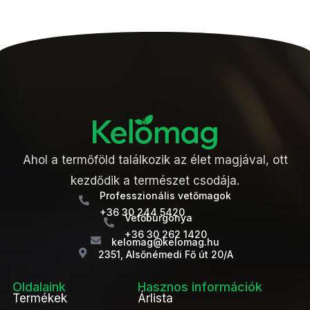
Ahol a termőföld találkozik az élet magjával, ott
kezdődik a természet csodája.
Professzionális vetőmagok
+36 30 244 5420
Vetőburgonya
+36 30 262 1420
kelomag@kelomag.hu
2351, Alsőnémedi Fő út 20/A
Oldalaink
Hasznos információk
Termékek
Árlista