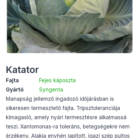
Katator
Fajta
Fejes káposzta
Gyártó
Syngenta
Manapság jellemző ingadozó időjárásban is
sikeresen termesztető fajta. Tripsztoleranciája
kimagasló, amely nyári termesztésre alkalmassá
teszi. Xantomonas-ra toleráns, betegségekre nem
érzékeny. Alakja enyhén lapított, igazi szép pultos