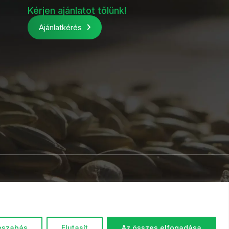
Kérjen ajánlatot tőlünk!
Ajánlatkérés
eszabás
Elutasít
Az összes elfogadása