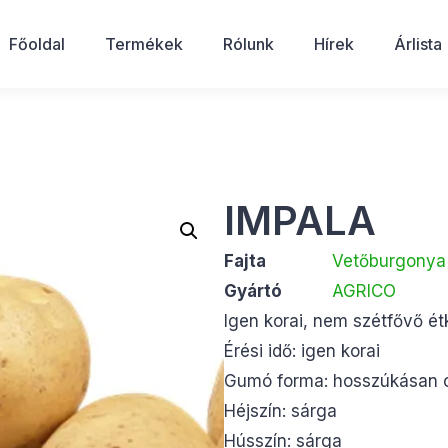
Főoldal
Termékek
Rólunk
Hírek
Árlista
IMPALA
Fajta
Vetőburgonya
Gyártó
AGRICO
Igen korai, nem szétfővő é
Érési idő: igen korai
Gumó forma: hosszúkásan o
Héjszín: sárga
Hússzín: sárga