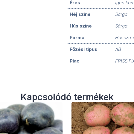
Érés
Igen kora
Héj színe
Sárga
Hús színe
Sárga
Forma
Hosszú-o
Főzési típus
AB
Piac
FRISS P
Kapcsolódó termékek