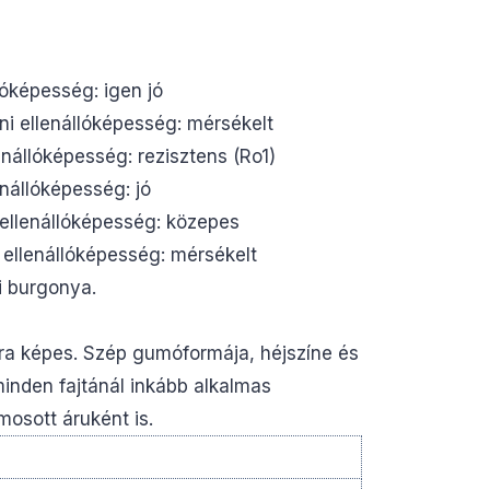
lóképesség: igen jó
ni ellenállóképesség: mérsékelt
nállóképesség: rezisztens (Ro1)
nállóképesség: jó
 ellenállóképesség: közepes
 ellenállóképesség: mérsékelt
i burgonya.
 képes. Szép gumóformája, héjszíne és
inden fajtánál inkább alkalmas
osott áruként is.