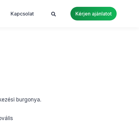
Kapcsolat
Kérjen ajánlatot
tkezési burgonya.
vális