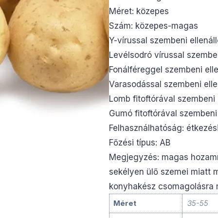
Méret: közepes
Szám: közepes-magas
Y-vírussal szembeni ellenál
Levélsodró vírussal szembe
Fonálféreggel szembeni elle
Varasodással szembeni elle
Lomb fitoftórával szembeni
Gumó fitoftórával szembeni
Felhasználhatóság: étkezés
Főzési típus: AB
Megjegyzés: magas hozamra
sekélyen ülő szemei miatt m
konyhakész csomagolásra m
Méret
35-55