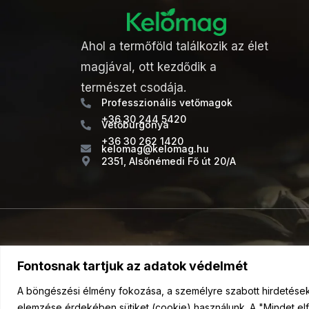
Ahol a termőföld találkozik az élet
magjával, ott kezdődik a
természet csodája.
Professzionális vetőmagok
+36 30 244 5420
Vetőburgonya
+36 30 262 1420
kelomag@kelomag.hu
2351, Alsőnémedi Fő út 20/A
Fontosnak tartjuk az adatok védelmét
A böngészési élmény fokozása, a személyre szabott hirdetések 
elemzése érdekében sütiket (cookie) használunk. A "Mindet elf