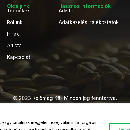
Oldalaink
Hasznos információk
Termékek
Árlista
Rólunk
Adatkezelési tájékoztatók
Hírek
Árlista
Kapcsolat
© 2023 Kelőmag Kft- Minden jog fenntartva.
vagy tartalmak megjelenítése, valamint a forgalom
ogadom" gombra kattintva hozzájárulhat a sütik
Testr