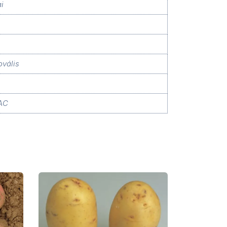
i
vális
IAC