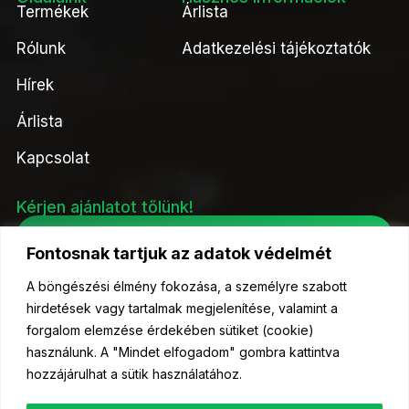
Termékek
Árlista
Rólunk
Adatkezelési tájékoztatók
Hírek
Árlista
Kapcsolat
Kérjen ajánlatot tőlünk!
Ajánlatkérés
Fontosnak tartjuk az adatok védelmét
A böngészési élmény fokozása, a személyre szabott
hirdetések vagy tartalmak megjelenítése, valamint a
forgalom elemzése érdekében sütiket (cookie)
© 2023 Kelőmag Kft- Minden jog fenntartva.
használunk. A "Mindet elfogadom" gombra kattintva
hozzájárulhat a sütik használatához.