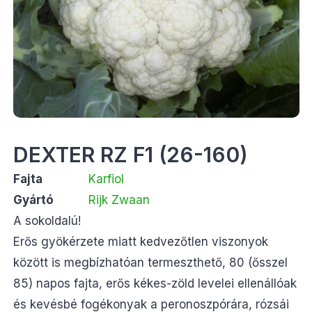
DEXTER RZ F1 (26-160)
Fajta
Karfiol
Gyártó
Rijk Zwaan
A sokoldalú!
Erős gyökérzete miatt kedvezőtlen viszonyok
között is megbízhatóan termeszthető, 80 (ősszel
85) napos fajta, erős kékes-zöld levelei ellenállóak
és kevésbé fogékonyak a peronoszpórára, rózsái