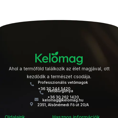
Ahol a termőföld találkozik az élet magjával, ott
kezdődik a természet csodája.
Professzionális vetőmagok
+36 30 244 5420
Vetőburgonya
+36 30 262 1420
kelomag@kelomag.hu
2351, Alsőnémedi Fő út 20/A
Oldalaink
Hasznos információk