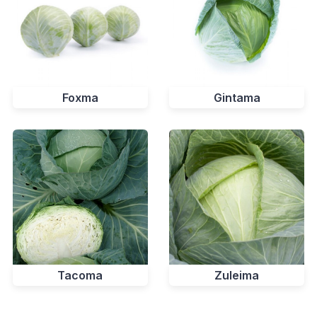
Foxma
Gintama
Tacoma
Zuleima