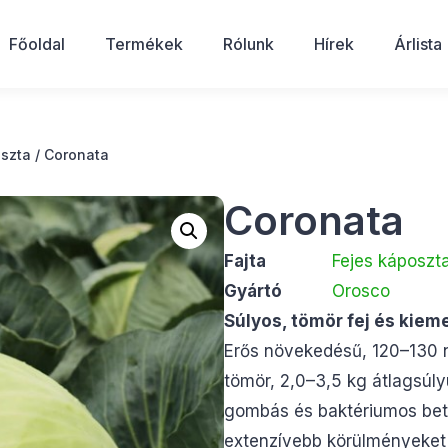
Főoldal
Termékek
Rólunk
Hírek
Árlista
oszta
/ Coronata
Coronata
Fajta
Fejes káposzt
Gyártó
Orosco
Súlyos, tömör fej és kiem
Erős növekedésű, 120–130 na
tömör, 2,0–3,5 kg átlagsúlyú
gombás és baktériumos bete
extenzívebb körülményeket i