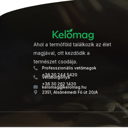
Ahol a termőföld találkozik az élet
magjával, ott kezdődik a
természet csodája.
Professzionális vetőmagok
+36 30 244 5420
Vetőburgonya
+36 30 262 1420
kelomag@kelomag.hu
2351, Alsőnémedi Fő út 20/A