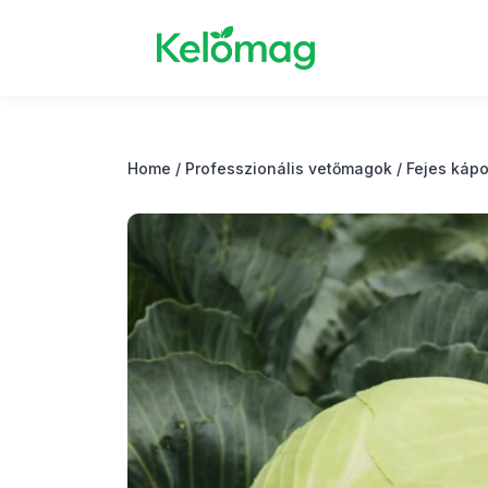
Home
/
Professzionális vetőmagok
/
Fejes káp