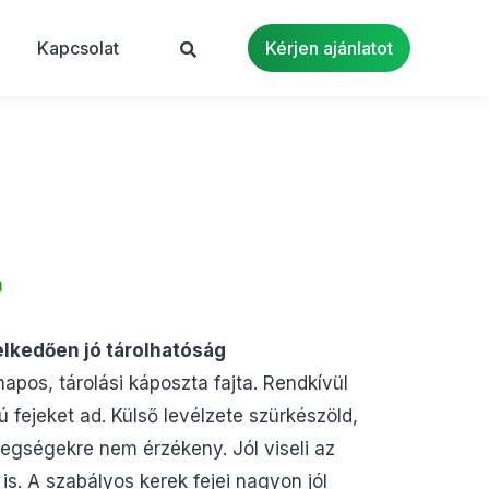
Kapcsolat
Kérjen ajánlatot
a
elkedően jó tárolhatóság
pos, tárolási káposzta fajta. Rendkívül
 fejeket ad. Külső levélzete szürkészöld,
gségekre nem érzékeny. Jól viseli az
s. A szabályos kerek fejei nagyon jól