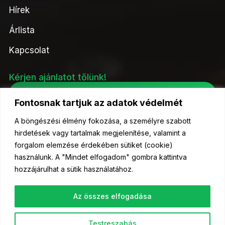
Hírek
Árlista
Kapcsolat
Kérjen ajánlatot tőlünk!
Ajánlatkérés
Fontosnak tartjuk az adatok védelmét
A böngészési élmény fokozása, a személyre szabott
hirdetések vagy tartalmak megjelenítése, valamint a
forgalom elemzése érdekében sütiket (cookie)
© 2023 Kelőmag Kft- Minden jog fenntartva.
használunk. A "Mindet elfogadom" gombra kattintva
hozzájárulhat a sütik használatához.
Az összes elfogadása
Testreszabás