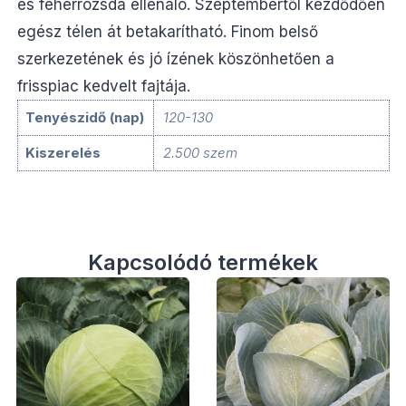
és fehérrozsda ellenáló. Szeptembertől kezdődően
egész télen át betakarítható. Finom belső
szerkezetének és jó ízének köszönhetően a
frisspiac kedvelt fajtája.
Tenyészidő (nap)
120-130
Kiszerelés
2.500 szem
Kapcsolódó termékek