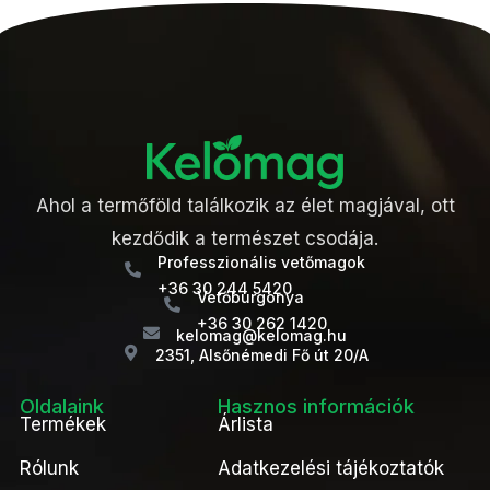
Ahol a termőföld találkozik az élet magjával, ott
kezdődik a természet csodája.
Professzionális vetőmagok
+36 30 244 5420
Vetőburgonya
+36 30 262 1420
kelomag@kelomag.hu
2351, Alsőnémedi Fő út 20/A
Oldalaink
Hasznos információk
Termékek
Árlista
Rólunk
Adatkezelési tájékoztatók