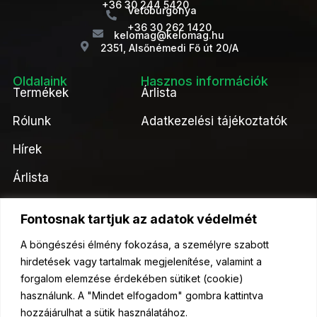
+36 30 244 5420
Vetőburgonya
+36 30 262 1420
kelomag@kelomag.hu
2351, Alsőnémedi Fő út 20/A
Oldalaink
Hasznos információk
Termékek
Árlista
Rólunk
Adatkezelési tájékoztatók
Hírek
Árlista
Kapcsolat
Fontosnak tartjuk az adatok védelmét
Kérjen ajánlatot tőlünk!
A böngészési élmény fokozása, a személyre szabott
hirdetések vagy tartalmak megjelenítése, valamint a
Ajánlatkérés
forgalom elemzése érdekében sütiket (cookie)
használunk. A "Mindet elfogadom" gombra kattintva
hozzájárulhat a sütik használatához.