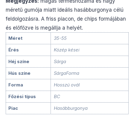
Megjegyzés:
magas terméshozama és nagy
méretű gumója miatt ideális hasábburgonya célú
feldolgozásra. A friss piacon, de chips formájában
és előfőzve is megállja a helyét.
Méret
35-55
Érés
Közép kései
Héj színe
Sárga
Hús színe
SárgaForma
Forma
Hosszú ovál
Főzési típus
BC
Piac
Hasábburgonya