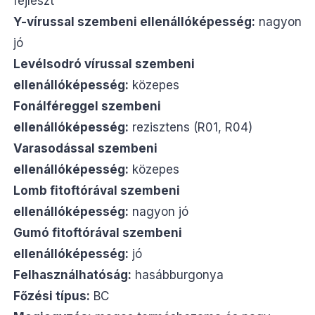
fejleszt
Y-vírussal szembeni ellenállóképesség:
nagyon
jó
Levélsodró vírussal szembeni
ellenállóképesség:
közepes
Fonálféreggel szembeni
ellenállóképesség:
rezisztens (R01, R04)
Varasodással szembeni
ellenállóképesség:
közepes
Lomb fitoftórával szembeni
ellenállóképesség:
nagyon jó
Gumó fitoftórával szembeni
ellenállóképesség:
jó
Felhasználhatóság:
hasábburgonya
Főzési típus:
BC